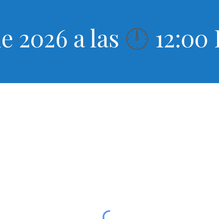
e 2026 a las
12:00
🕛