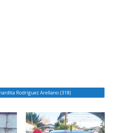
ardita Rodríguez Arellano (318)