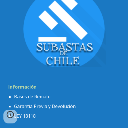
Información
Bases de Remate
Garant
í
a Previa y Dev
olución
LEY 18118