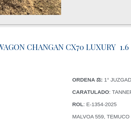
WAGON CHANGAN CX70 LUXURY 1.6
ORDENA ‍⚖️:
1° JUZGA
CARATULADO
: TANNE
ROL
: E-1354-2025
MALVOA 559, TEMUCO