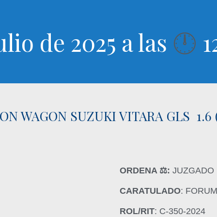
ulio de 2025 a las
1
🕛
ON WAGON SUZUKI VITARA GLS 1.6 
ORDENA ‍⚖️:
JUZGADO 
CARATULADO
: FORU
ROL/RIT
: C-350-2024