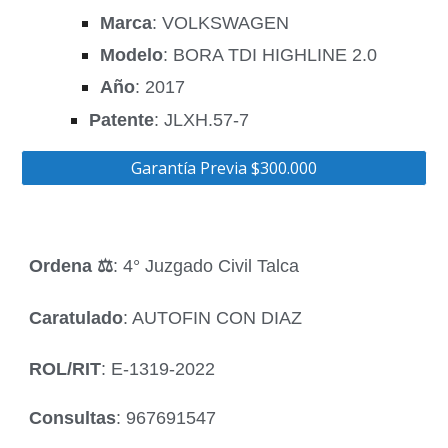
Marca
: VOLKSWAGEN
Modelo
: BORA TDI HIGHLINE 2.0
Año
: 2017
Patente
: JLXH.57-7
Garantía Previa $300.000
Ordena ‍⚖️
: 4° Juzgado Civil Talca
Caratulado
: AUTOFIN CON DIAZ
ROL/RIT
: E-1319-2022
Consultas
: 967691547