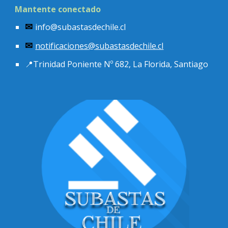
Mantente conectado
info@subastasdechile.cl
✉
notificaciones
@subastasdechile.cl
✉
📍
Trinidad Poniente Nº 682, La Florida, Santiago