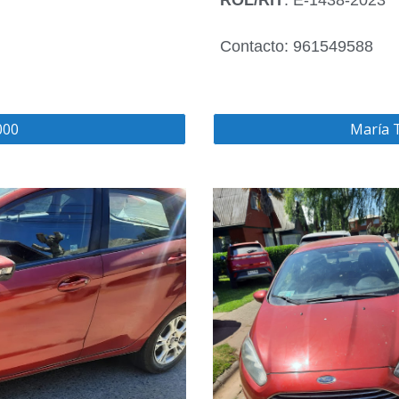
ROL/RIT
: E-1438-2023
Contacto: 961549588
000
María T