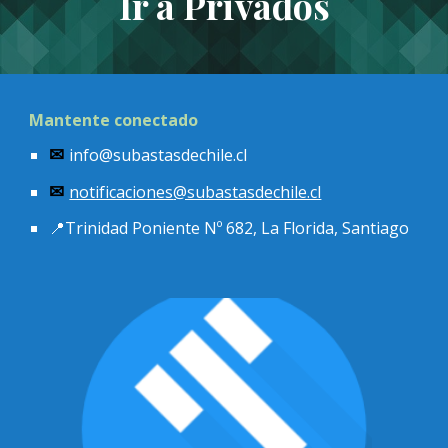
Ir a Privados
Mantente conectado
info@subastasdechile.cl
✉
notificaciones
@subastasdechile.cl
✉
📍
Trinidad Poniente Nº 682, La Florida, Santiago