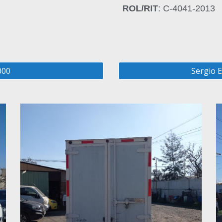
ROL/RIT
: C-4041-2013
000
Sergio E