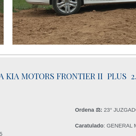
 KIA MOTORS FRONTIER II PLUS 2.5 
Ordena ‍⚖️:
23° JUZGAD
Caratulado
: GENERAL
5