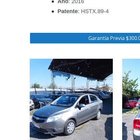
Año
: 2016
Patente
: HSTX.89-4
Garantía Previa $300.