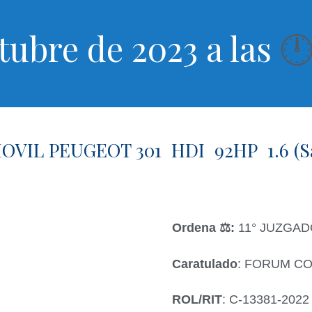
tubre de 2023 a las

VIL PEUGEOT 301 HDI 92HP 1.6 (Sa
Ordena ‍⚖️:
11° JUZGAD
Caratulado
: FORUM C
ROL/RIT
: C-13381-2022