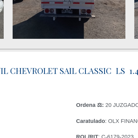
 CHEVROLET SAIL CLASSIC LS 1.4 
Ordena ‍⚖️:
20 JUZGADO
Caratulado
: OLX FINA
ROL/RIT
: C-6179-2023