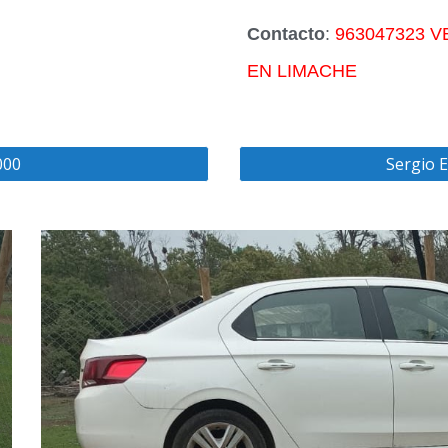
Contacto
:
963047323 
EN LIMACHE
000
Sergio E