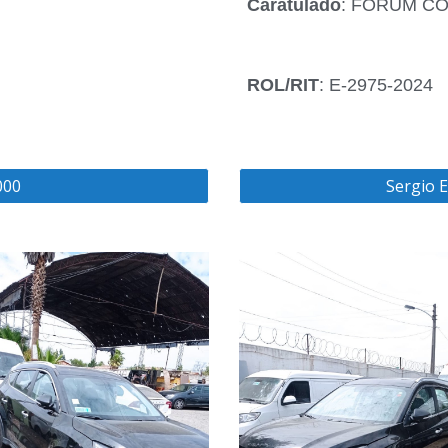
Caratulado
: FORUM C
ROL/RIT
: E-2975-2024
000
Sergio E