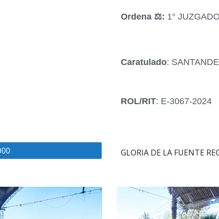
Ordena ‍⚖️:
1° JUZGADO
Caratulado
: SANTAND
ROL/RIT
: E-3067-2024
000
GLORIA DE LA FUENTE REG