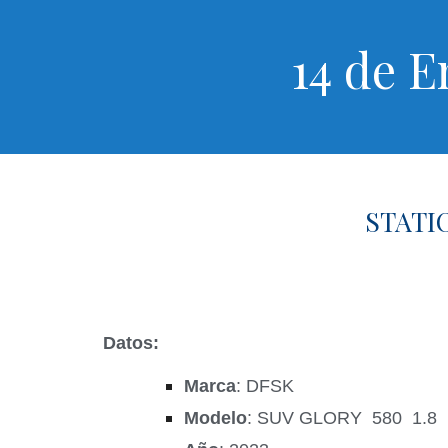
14 de E
STATI
Datos:
Marca
: DFSK
Modelo
: SUV GLORY 580 1.8