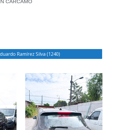
ON CÁRCAMO
duardo Ramírez Silva (1240)