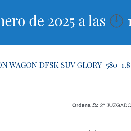
nero de 2025 a las
1
🕛
ON WAGON DFSK SUV GLORY 580 1.8 
Ordena ‍⚖️:
2° JUZGADO