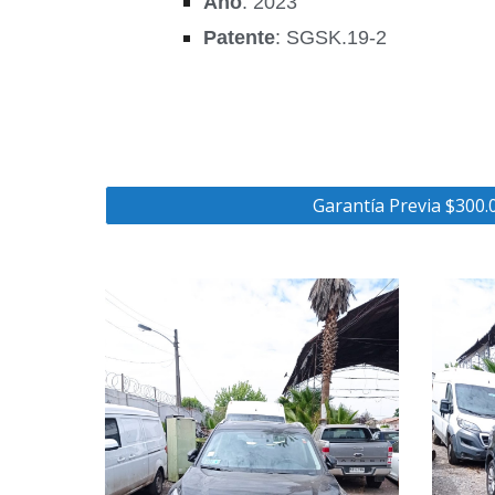
Año
: 2023
Patente
: SGSK.19-2
Garantía Previa $300.