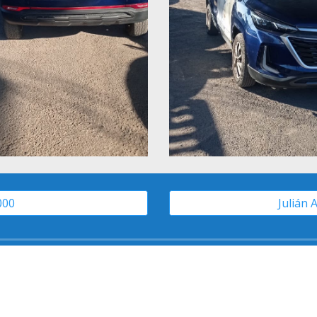
000
Julián 